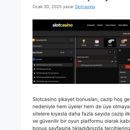
Ocak 30, 2025
yazar
Slotcasino
Slotcasino şikayet bonusları, cazip hoş 
nedeniyle hem üyeler hem de üye olmayanl
sitelere kıyasla daha fazla sayıda cazip i
ve güvenilir bir oyun platformu olarak kabu
bonus sayfasına tıkladığınızda tercihleri