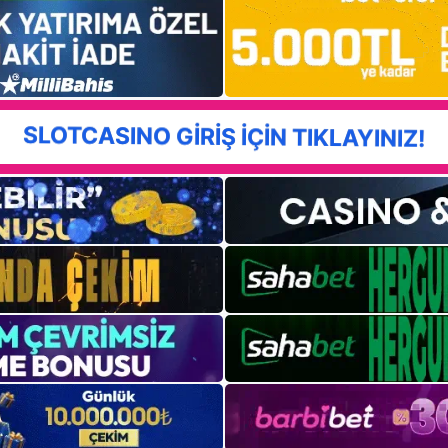
SLOTCASINO GİRİŞ İÇİN TIKLAYINIZ!