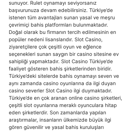
sunuyor. Rulet oynamayı seviyorsanız
başvurunuza devam edebilirsiniz. Türkiye’de
istenen tüm avantajları sunan yasal ve meşru
çevrimiçi bahis platformları bulunmaktadır.
Doğal olarak bu firmanın tercih edilmesinin en
popüler nedeni lisanslarıdır. Slot Casino,
ziyaretçilere çok çeşitli oyun ve eğlence
seçenekleri sunan saygın bir casino sitesine ev
sahipliği yapmaktadır. Slot Casino Türkiye’de
faaliyet gösteren bahis şirketlerinden biridir.
Türkiye’deki sitelerde bahis oynamayı seven ve
aynı zamanda casino oyunlarına da ilgi duyan
casino severler Slot Casino ilgi duymaktadır.
Türkiye’de en çok aranan online casino şirketleri,
çeşitli slot oyunlarına meraklı oyunculara hitap
eden şirketlerdir. Son zamanlarda yapılan
araştırmalar, insanların ülkemizde büyük ilgi
gören güvenilir ve yasal bahis kuruluşları