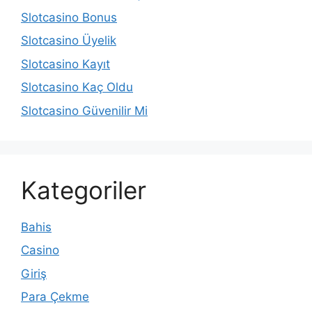
Slotcasino Bonus
Slotcasino Üyelik
Slotcasino Kayıt
Slotcasino Kaç Oldu
Slotcasino Güvenilir Mi
Kategoriler
Bahis
Casino
Giriş
Para Çekme