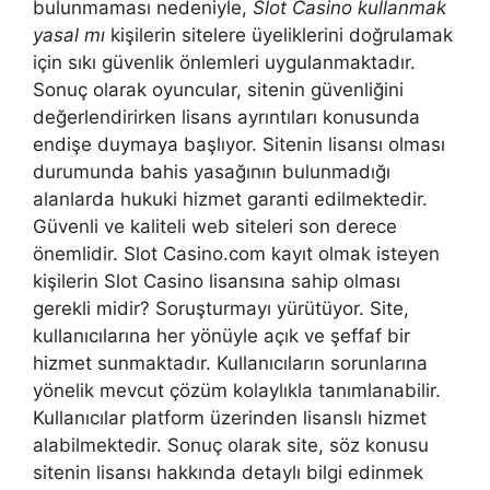
bulunmaması nedeniyle,
Slot Casino kullanmak
yasal mı
kişilerin sitelere üyeliklerini doğrulamak
için sıkı güvenlik önlemleri uygulanmaktadır.
Sonuç olarak oyuncular, sitenin güvenliğini
değerlendirirken lisans ayrıntıları konusunda
endişe duymaya başlıyor. Sitenin lisansı olması
durumunda bahis yasağının bulunmadığı
alanlarda hukuki hizmet garanti edilmektedir.
Güvenli ve kaliteli web siteleri son derece
önemlidir. Slot Casino.com kayıt olmak isteyen
kişilerin Slot Casino lisansına sahip olması
gerekli midir? Soruşturmayı yürütüyor. Site,
kullanıcılarına her yönüyle açık ve şeffaf bir
hizmet sunmaktadır. Kullanıcıların sorunlarına
yönelik mevcut çözüm kolaylıkla tanımlanabilir.
Kullanıcılar platform üzerinden lisanslı hizmet
alabilmektedir. Sonuç olarak site, söz konusu
sitenin lisansı hakkında detaylı bilgi edinmek