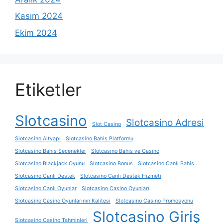
Kasım 2024
Ekim 2024
Etiketler
Slotcasino
Slotcasino Adresi
Slot Casino
Slotcasino Altyapı
Slotcasino Bahis Platformu
Slotcasino Bahis Seçenekler
Slotcasino Bahis ve Casino
Slotcasino Blackjack Oyunu
Slotcasino Bonus
Slotcasino Canlı Bahis
Slotcasino Canlı Destek
Slotcasino Canlı Destek Hizmeti
Slotcasino Canlı Oyunlar
Slotcasino Casino Oyunları
Slotcasino Casino Oyunlarının Kalitesi
Slotcasino Casino Promosyonu
Slotcasino Giriş
Slotcasino Casino Tahminleri