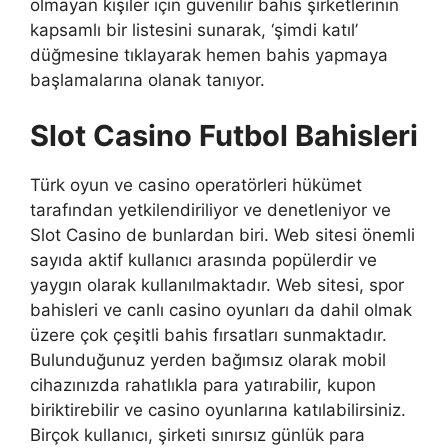
olmayan kişiler için güvenilir bahis şirketlerinin
kapsamlı bir listesini sunarak, ‘şimdi katıl’
düğmesine tıklayarak hemen bahis yapmaya
başlamalarına olanak tanıyor.
Slot Casino Futbol Bahisleri
Türk oyun ve casino operatörleri hükümet
tarafından yetkilendiriliyor ve denetleniyor ve
Slot Casino de bunlardan biri. Web sitesi önemli
sayıda aktif kullanıcı arasında popülerdir ve
yaygın olarak kullanılmaktadır. Web sitesi, spor
bahisleri ve canlı casino oyunları da dahil olmak
üzere çok çeşitli bahis fırsatları sunmaktadır.
Bulunduğunuz yerden bağımsız olarak mobil
cihazınızda rahatlıkla para yatırabilir, kupon
biriktirebilir ve casino oyunlarına katılabilirsiniz.
Birçok kullanıcı, şirketi sınırsız günlük para