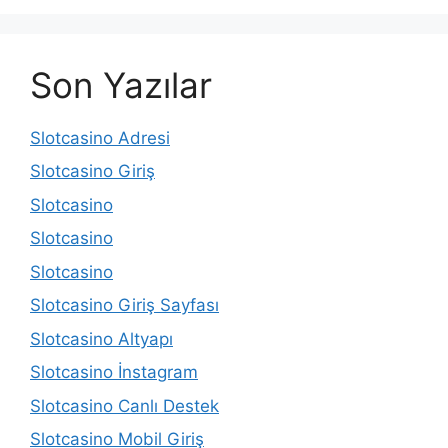
Son Yazılar
Slotcasino Adresi
Slotcasino Giriş
Slotcasino
Slotcasino
Slotcasino
Slotcasino Giriş Sayfası
Slotcasino Altyapı
Slotcasino İnstagram
Slotcasino Canlı Destek
Slotcasino Mobil Giriş