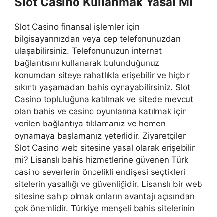
Slot Casino Kullanmak Yasal Mı
Slot Casino finansal işlemler için
bilgisayarınızdan veya cep telefonunuzdan
ulaşabilirsiniz. Telefonunuzun internet
bağlantısını kullanarak bulunduğunuz
konumdan siteye rahatlıkla erişebilir ve hiçbir
sıkıntı yaşamadan bahis oynayabilirsiniz. Slot
Casino topluluğuna katılmak ve sitede mevcut
olan bahis ve casino oyunlarına katılmak için
verilen bağlantıya tıklamanız ve hemen
oynamaya başlamanız yeterlidir. Ziyaretçiler
Slot Casino web sitesine yasal olarak erişebilir
mi? Lisanslı bahis hizmetlerine güvenen Türk
casino severlerin öncelikli endişesi seçtikleri
sitelerin yasallığı ve güvenliğidir. Lisanslı bir web
sitesine sahip olmak onların avantajı açısından
çok önemlidir. Türkiye menşeli bahis sitelerinin