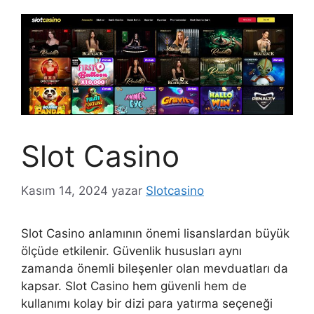
Slot Casino
Kasım 14, 2024
yazar
Slotcasino
Slot Casino anlamının önemi lisanslardan büyük
ölçüde etkilenir. Güvenlik hususları aynı
zamanda önemli bileşenler olan mevduatları da
kapsar. Slot Casino hem güvenli hem de
kullanımı kolay bir dizi para yatırma seçeneği