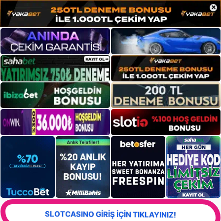
×
SLOTCASINO GİRİŞ İÇİN TIKLAYINIZ!