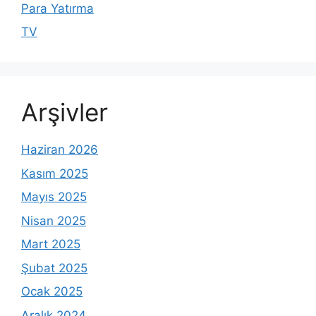
Para Yatırma
TV
Arşivler
Haziran 2026
Kasım 2025
Mayıs 2025
Nisan 2025
Mart 2025
Şubat 2025
Ocak 2025
Aralık 2024