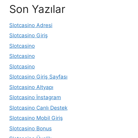
Son Yazılar
Slotcasino Adresi
Slotcasino Giriş
Slotcasino
Slotcasino
Slotcasino
Slotcasino Giriş Sayfası
Slotcasino Altyapı
Slotcasino İnstagram
Slotcasino Canlı Destek
Slotcasino Mobil Giriş
Slotcasino Bonus