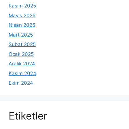
Kasım 2025
Mayıs 2025
Nisan 2025
Mart 2025
Şubat 2025
Ocak 2025
Aralık 2024
Kasım 2024
Ekim 2024
Etiketler