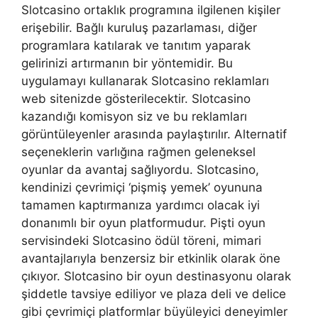
Slotcasino ortaklık programına ilgilenen kişiler
erişebilir. Bağlı kuruluş pazarlaması, diğer
programlara katılarak ve tanıtım yaparak
gelirinizi artırmanın bir yöntemidir. Bu
uygulamayı kullanarak Slotcasino reklamları
web sitenizde gösterilecektir. Slotcasino
kazandığı komisyon siz ve bu reklamları
görüntüleyenler arasında paylaştırılır. Alternatif
seçeneklerin varlığına rağmen geleneksel
oyunlar da avantaj sağlıyordu. Slotcasino,
kendinizi çevrimiçi ‘pişmiş yemek’ oyununa
tamamen kaptırmanıza yardımcı olacak iyi
donanımlı bir oyun platformudur. Pişti oyun
servisindeki Slotcasino ödül töreni, mimari
avantajlarıyla benzersiz bir etkinlik olarak öne
çıkıyor. Slotcasino bir oyun destinasyonu olarak
şiddetle tavsiye ediliyor ve plaza deli ve delice
gibi çevrimiçi platformlar büyüleyici deneyimler