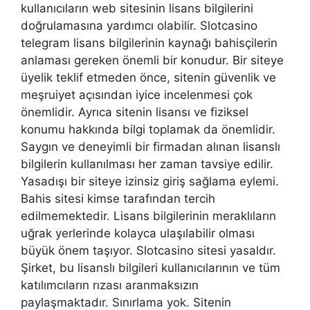
kullanıcıların web sitesinin lisans bilgilerini
doğrulamasına yardımcı olabilir. Slotcasino
telegram lisans bilgilerinin kaynağı bahisçilerin
anlaması gereken önemli bir konudur. Bir siteye
üyelik teklif etmeden önce, sitenin güvenlik ve
meşruiyet açısından iyice incelenmesi çok
önemlidir. Ayrıca sitenin lisansı ve fiziksel
konumu hakkında bilgi toplamak da önemlidir.
Saygın ve deneyimli bir firmadan alınan lisanslı
bilgilerin kullanılması her zaman tavsiye edilir.
Yasadışı bir siteye izinsiz giriş sağlama eylemi.
Bahis sitesi kimse tarafından tercih
edilmemektedir. Lisans bilgilerinin meraklıların
uğrak yerlerinde kolayca ulaşılabilir olması
büyük önem taşıyor. Slotcasino sitesi yasaldır.
Şirket, bu lisanslı bilgileri kullanıcılarının ve tüm
katılımcıların rızası aranmaksızın
paylaşmaktadır. Sınırlama yok. Sitenin