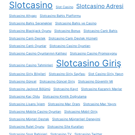
Slotcasino
Slotcasino Adresi
Slot Casino
Slotcasino Altyapı
Slotcasino Bahis Platformu
Slotcasino Bahis Seçenekler
Slotcasino Bahis ve Casino
Slotcasino Blackjack Oyunu
Slotcasino Bonus
Slotcasino Canlı Bahis
Slotcasino Canlı Destek
Slotcasino Canlı Destek Hizmeti
Slotcasino Canlı Oyunlar
Slotcasino Casino Oyunları
Slotcasino Casino Oyunlarının Kalitesi
Slotcasino Casino Promosyonu
Slotcasino Giriş
Slotcasino Casino Tahminleri
Slotcasino Giriş Bilgileri
Slotcasino Giriş Sayfası
Slot Casino Giriş Yapın
Slotcasino Güncel
Slotcasino Güncel Giriş
Slotcasino Güvenilir Mi
Slotcasino Jackpot Bölümü
Slotcasino Kayıt
Slotcasino Kazançlı Maçlar
Slotcasino Kaç Oldu
Slotcasino Kimlik Doğrulama
Slotcasino Lisans İşlem
Slotcasino Maç Oranı
Slotcasino Maç Yayını
Slotcasino Mobile Casino Oyunları
Slotcasino Mobil Giriş
Slotcasino Müşteri Destek
Slotcasino Müşterileri Deneyimi
Slotcasino Rulet Oyunu
Slotcasino Site Kuralları
Slotcasino Spor Bahisleri
Slotcasino TV
Slotcasino Twitter