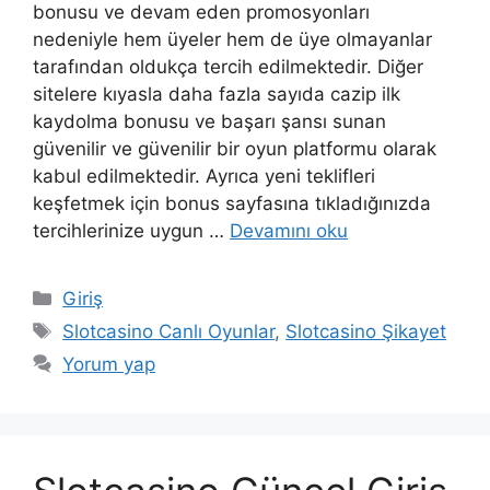
bonusu ve devam eden promosyonları
nedeniyle hem üyeler hem de üye olmayanlar
tarafından oldukça tercih edilmektedir. Diğer
sitelere kıyasla daha fazla sayıda cazip ilk
kaydolma bonusu ve başarı şansı sunan
güvenilir ve güvenilir bir oyun platformu olarak
kabul edilmektedir. Ayrıca yeni teklifleri
keşfetmek için bonus sayfasına tıkladığınızda
tercihlerinize uygun …
Devamını oku
Kategoriler
Giriş
Etiketler
Slotcasino Canlı Oyunlar
,
Slotcasino Şikayet
Yorum yap