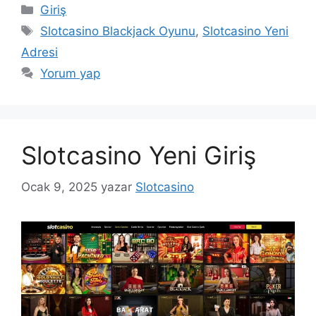
Kategoriler
Giriş
Etiketler
Slotcasino Blackjack Oyunu
,
Slotcasino Yeni
Adresi
Yorum yap
Slotcasino Yeni Giriş
Ocak 9, 2025
yazar
Slotcasino