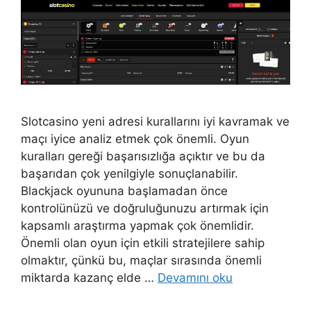
Slotcasino yeni adresi kurallarını iyi kavramak ve
maçı iyice analiz etmek çok önemli. Oyun
kuralları gereği başarısızlığa açıktır ve bu da
başarıdan çok yenilgiyle sonuçlanabilir.
Blackjack oyununa başlamadan önce
kontrolünüzü ve doğruluğunuzu artırmak için
kapsamlı araştırma yapmak çok önemlidir.
Önemli olan oyun için etkili stratejilere sahip
olmaktır, çünkü bu, maçlar sırasında önemli
miktarda kazanç elde …
Devamını oku