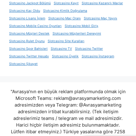
Slotcasino Jackpot Bölümü
Slotcasino Kayıt
Slotcasino Kazançlı Maçlar
Slotcasino Kaç Oldu
Slotcasino Kimlik Doğrulama
Slotcasino Lisans İşlem
Slotcasino Maç Oranı
Slotcasino Maç Yayını
Slotcasino Mobile Casino Oyunları
Slotcasino Mobil Giriş
Slotcasino Müşteri Destek
Slotcasino Müşterileri Deneyimi
Slotcasino Rulet Oyunu
Slotcasino Site Kuralları
Slotcasino Spor Bahisleri
Slotcasino TV
Slotcasino Twitter
Slotcasino Twitter Hesabı
Slotcasino Üyelik
Slotcasino İnstagram
Slotcasino Şikayet
"Avrasya'nın en büyük reklam platformunda olmak için
Microsoft Teams:
reklam@avrasyamarketing.com
adresimizden veya Telegram: @Avrasyamarketing
adresimizden irtibat kurabilirsiniz. (Tek iletişim
adreslerimiz teams / telegram ve mail adresimizdir.
Harici hiçbir iletişim adresimiz bulunmamaktadır.
Lütfen itibar etmeyiniz.) Türkiye yasalarına göre 7258