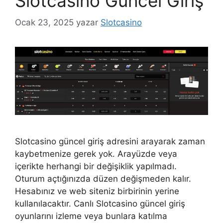
Slotcasino Güncel Giriş
Ocak 23, 2025
yazar
Slotcasino
Slotcasino güncel giriş adresini arayarak zaman
kaybetmenize gerek yok. Arayüzde veya
içerikte herhangi bir değişiklik yapılmadı.
Oturum açtığınızda düzen değişmeden kalır.
Hesabınız ve web siteniz birbirinin yerine
kullanılacaktır. Canlı Slotcasino güncel giriş
oyunlarını izleme veya bunlara katılma