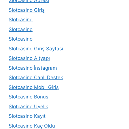
Slotcasino Adresi
Slotcasino Giriş
Slotcasino
Slotcasino
Slotcasino
Slotcasino Giriş Sayfası
Slotcasino Altyapı
Slotcasino İnstagram
Slotcasino Canlı Destek
Slotcasino Mobil Giriş
Slotcasino Bonus
Slotcasino Üyelik
Slotcasino Kayıt
Slotcasino Kaç Oldu