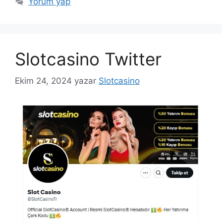
Yorum yap
Slotcasino Twitter
Ekim 24, 2024
yazar
Slotcasino