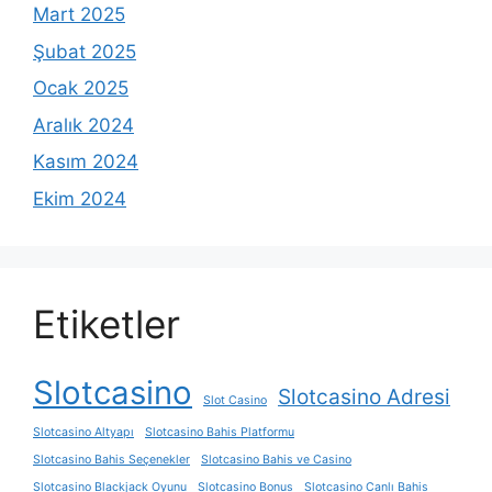
Mart 2025
Şubat 2025
Ocak 2025
Aralık 2024
Kasım 2024
Ekim 2024
Etiketler
Slotcasino
Slotcasino Adresi
Slot Casino
Slotcasino Altyapı
Slotcasino Bahis Platformu
Slotcasino Bahis Seçenekler
Slotcasino Bahis ve Casino
Slotcasino Blackjack Oyunu
Slotcasino Bonus
Slotcasino Canlı Bahis