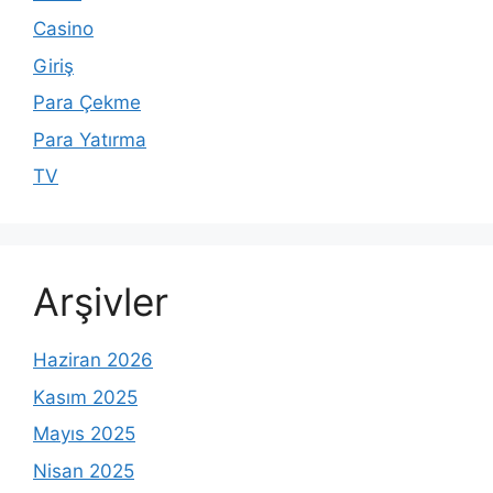
Casino
Giriş
Para Çekme
Para Yatırma
TV
Arşivler
Haziran 2026
Kasım 2025
Mayıs 2025
Nisan 2025