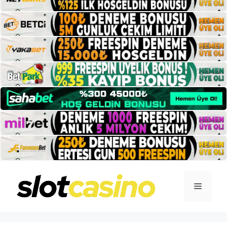
İçeriğe
atla
Menü