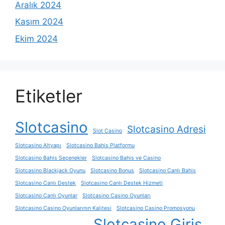
Aralık 2024
Kasım 2024
Ekim 2024
Etiketler
Slotcasino
Slotcasino Adresi
Slot Casino
Slotcasino Altyapı
Slotcasino Bahis Platformu
Slotcasino Bahis Seçenekler
Slotcasino Bahis ve Casino
Slotcasino Blackjack Oyunu
Slotcasino Bonus
Slotcasino Canlı Bahis
Slotcasino Canlı Destek
Slotcasino Canlı Destek Hizmeti
Slotcasino Canlı Oyunlar
Slotcasino Casino Oyunları
Slotcasino Casino Oyunlarının Kalitesi
Slotcasino Casino Promosyonu
Slotcasino Giriş