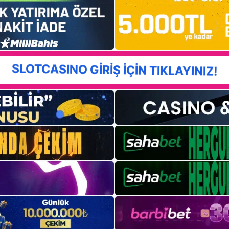
SLOTCASINO GİRİŞ İÇİN TIKLAYINIZ!