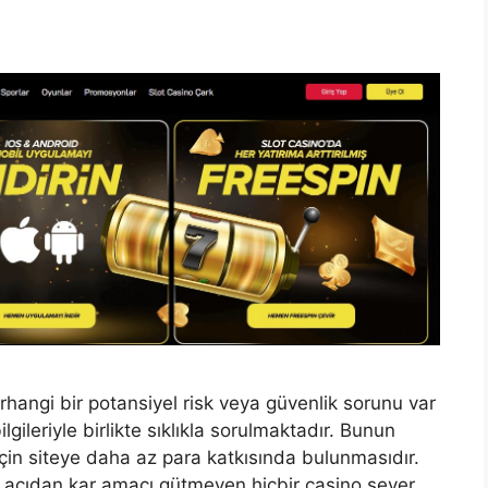
herhangi bir potansiyel risk veya güvenlik sorunu var
lgileriyle birlikte sıklıkla sorulmaktadır. Bunun
için siteye daha az para katkısında bulunmasıdır.
li açıdan kar amacı gütmeyen hiçbir casino sever,